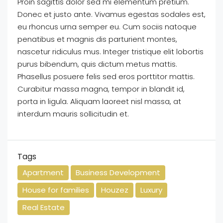
Proin sagittis dolor sed mi elementum pretium.
Donec et justo ante. Vivamus egestas sodales est,
eu rhoncus urna semper eu. Cum sociis natoque
penatibus et magnis dis parturient montes,
nascetur ridiculus mus. Integer tristique elit lobortis
purus bibendum, quis dictum metus mattis.
Phasellus posuere felis sed eros porttitor mattis.
Curabitur massa magna, tempor in blandit id,
porta in ligula. Aliquam laoreet nisl massa, at
interdum mauris sollicitudin et.
Tags
Apartment
Business Development
House for families
Houzez
Luxury
Real Estate